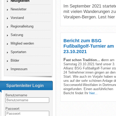
Neuigkeiten
Im September 2021 starte
Newsletter
mit vielen Wanderungen zu
Voralpen-Bergen. Lest hier
Vorstand
Regionalleitung
Satzung
Bericht zum BSG
Mitglied werden
Fußballgolf-Turnier am
23.10.2021
Sportarten
F
ast schon Tradition
… d
enn am
Bilder
Samstag 23.10.2021 fand unser 3.
Allianz BSG Fußballgolf-Turnier sta
Impressum
24 Teilnehmer:innen gingen an den
Start.
Wie auch im Vorjahr haben w
uns auf der sehr schönen Anlage d
Soccerworld-Westfalen in Dortmun
Spartenleiter Login
eingefunden. Einen ausführlichen
Bericht findet Ihr
hier...
Benutzername
Passwort