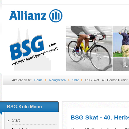
Aktuelle Seite:
Home
Neuigkeiten
Skat
BSG Skat - 40. Herbst Turnier
BSG-Köln Menü
BSG Skat - 40. Herbs
Start