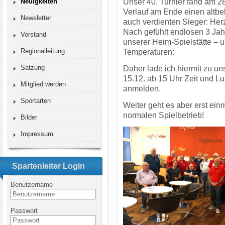
U
nser 40. Turnier fand am
Neuigkeiten
Verlauf am Ende einen altbek
Newsletter
auch verdienten Sieger: Her
Nach gefühlt endlosen 3 Jahr
Vorstand
unserer Heim-Spielstätte – 
Regionalleitung
Temperaturen:
Satzung
Daher lade ich hiermit zu u
15.12. ab 15 Uhr Zeit und Lus
Mitglied werden
anmelden.
Sportarten
Weiter geht es aber erst ei
normalen Spielbetrieb!
Bilder
Impressum
Spartenleiter Login
Benutzername
Passwort