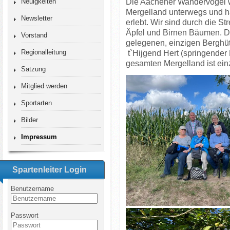
Die Aachener Wandervögel w
Neuigkeiten
Mergelland
unterwegs und h
Newsletter
erlebt.
Wir sind durch die S
Äpfel
und Birnen Bäumen.
D
Vorstand
gelegenen, einzigen Berghü
Regionalleitung
t`Hijgend Hert (springender 
gesamten Mergelland ist einz
Satzung
Mitglied werden
Sportarten
Bilder
Impressum
Spartenleiter Login
Benutzername
Passwort