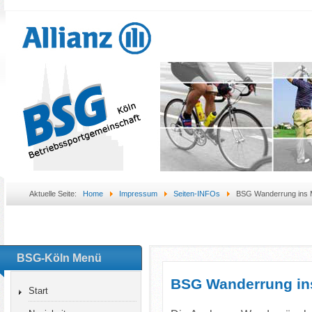
Aktuelle Seite:
Home
Impressum
Seiten-INFOs
BSG Wanderrung ins 
BSG-Köln Menü
BSG Wanderrung in
Start