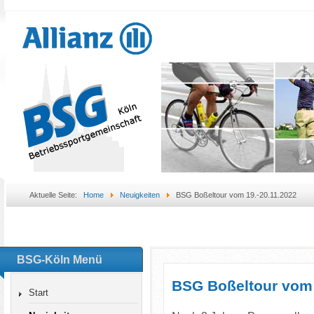
Aktuelle Seite:
Home
Neuigkeiten
BSG Boßeltour vom 19.-20.11.2022
BSG-Köln Menü
BSG Boßeltour vom 
Start